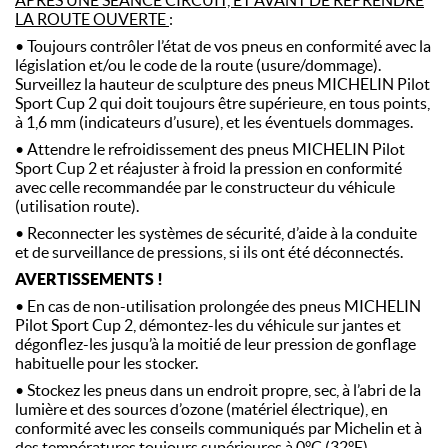
APRÈS UNE SÉANCE CIRCUIT, ET AVANT DE REPRENDRE
LA ROUTE OUVERTE
:
• Toujours contrôler l’état de vos pneus en conformité avec la
législation et/ou le code de la route (usure/dommage).
Surveillez la hauteur de sculpture des pneus MICHELIN Pilot
Sport Cup 2 qui doit toujours être supérieure, en tous points,
à 1,6 mm (indicateurs d’usure), et les éventuels dommages.
• Attendre le refroidissement des pneus MICHELIN Pilot
Sport Cup 2 et réajuster à froid la pression en conformité
avec celle recommandée par le constructeur du véhicule
(utilisation route).
• Reconnecter les systèmes de sécurité, d’aide à la conduite
et de surveillance de pressions, si ils ont été déconnectés.
AVERTISSEMENTS !
• En cas de non-utilisation prolongée des pneus MICHELIN
Pilot Sport Cup 2, démontez-les du véhicule sur jantes et
dégonflez-les jusqu’à la moitié de leur pression de gonflage
habituelle pour les stocker.
• Stockez les pneus dans un endroit propre, sec, à l’abri de la
lumière et des sources d’ozone (matériel électrique), en
conformité avec les conseils communiqués par Michelin et à
des températures toujours supérieures à 0°C (32°F).