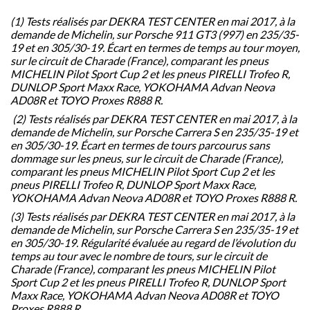
(1) Tests réalisés par DEKRA TEST CENTER en mai 2017, à la
demande de Michelin, sur Porsche 911 GT3 (997) en 235/35-
19 et en 305/30-19. Écart en termes de temps au tour moyen,
sur le circuit de Charade (France), comparant les pneus
MICHELIN Pilot Sport Cup 2 et les pneus PIRELLI Trofeo R,
DUNLOP Sport Maxx Race, YOKOHAMA Advan Neova
AD08R et TOYO Proxes R888 R.
(2) Tests réalisés par DEKRA TEST CENTER en mai 2017, à la
demande de Michelin, sur Porsche Carrera S en 235/35-19 et
en 305/30-19. Écart en termes de tours parcourus sans
dommage sur les pneus, sur le circuit de Charade (France),
comparant les pneus MICHELIN Pilot Sport Cup 2 et les
pneus PIRELLI Trofeo R, DUNLOP Sport Maxx Race,
YOKOHAMA Advan Neova AD08R et TOYO Proxes R888 R.
(3) Tests réalisés par DEKRA TEST CENTER en mai 2017, à la
demande de Michelin, sur Porsche Carrera S en 235/35-19 et
en 305/30-19. Régularité évaluée au regard de l’évolution du
temps au tour avec le nombre de tours, sur le circuit de
Charade (France), comparant les pneus MICHELIN Pilot
Sport Cup 2 et les pneus PIRELLI Trofeo R, DUNLOP Sport
Maxx Race, YOKOHAMA Advan Neova AD08R et TOYO
Proxes R888 R.