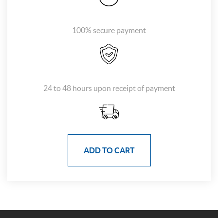
100% secure payment
24 to 48 hours upon receipt of payment
ADD TO CART