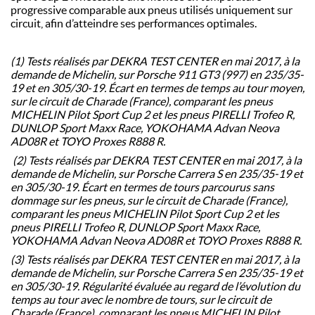
progressive comparable aux pneus utilisés uniquement sur
circuit, afin d’atteindre ses performances optimales.
(1) Tests réalisés par DEKRA TEST CENTER en mai 2017, à la
demande de Michelin, sur Porsche 911 GT3 (997) en 235/35-
19 et en 305/30-19. Écart en termes de temps au tour moyen,
sur le circuit de Charade (France), comparant les pneus
MICHELIN Pilot Sport Cup 2 et les pneus PIRELLI Trofeo R,
DUNLOP Sport Maxx Race, YOKOHAMA Advan Neova
AD08R et TOYO Proxes R888 R.
(2) Tests réalisés par DEKRA TEST CENTER en mai 2017, à la
demande de Michelin, sur Porsche Carrera S en 235/35-19 et
en 305/30-19. Écart en termes de tours parcourus sans
dommage sur les pneus, sur le circuit de Charade (France),
comparant les pneus MICHELIN Pilot Sport Cup 2 et les
pneus PIRELLI Trofeo R, DUNLOP Sport Maxx Race,
YOKOHAMA Advan Neova AD08R et TOYO Proxes R888 R.
(3) Tests réalisés par DEKRA TEST CENTER en mai 2017, à la
demande de Michelin, sur Porsche Carrera S en 235/35-19 et
en 305/30-19. Régularité évaluée au regard de l’évolution du
temps au tour avec le nombre de tours, sur le circuit de
Charade (France), comparant les pneus MICHELIN Pilot