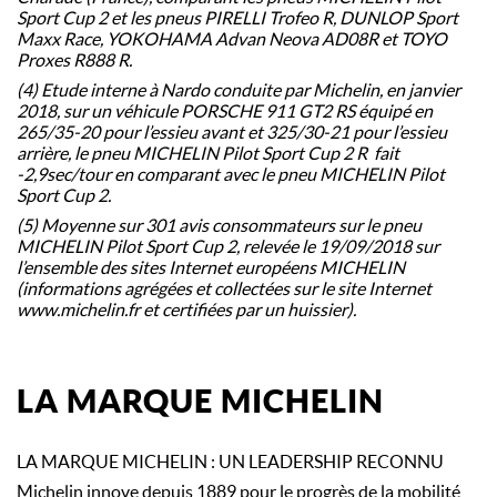
Sport Cup 2 et les pneus PIRELLI Trofeo R, DUNLOP Sport
Maxx Race, YOKOHAMA Advan Neova AD08R et TOYO
Proxes R888 R.
(4) Etude interne à Nardo conduite par Michelin, en janvier
2018, sur un véhicule PORSCHE 911 GT2 RS équipé en
265/35-20 pour l’essieu avant et 325/30-21 pour l’essieu
arrière, le pneu MICHELIN Pilot Sport Cup 2 R fait
-2,9sec/tour en comparant avec le pneu MICHELIN Pilot
Sport Cup 2.​
(5) Moyenne sur 301 avis consommateurs sur le pneu
MICHELIN Pilot Sport Cup 2, relevée le 19/09/2018 sur
l’ensemble des sites Internet européens MICHELIN
(informations agrégées et collectées sur le site Internet
www.michelin.fr et certifiées par un huissier).
LA MARQUE MICHELIN
LA MARQUE MICHELIN : UN LEADERSHIP RECONNU
Michelin innove depuis 1889 pour le progrès de la mobilité