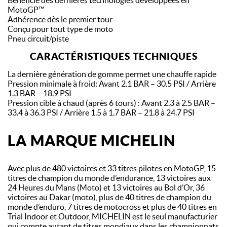
Bénéficie des dernières technologies développées en
MotoGP™
Adhérence dès le premier tour
Conçu pour tout type de moto
Pneu circuit/piste
CARACTÉRISTIQUES TECHNIQUES
La dernière génération de gomme permet une chauffe rapide
Pression minimale à froid: Avant 2.1 BAR – 30.5 PSI / Arrière
1.3 BAR – 18.9 PSI
Pression cible à chaud (après 6 tours) : Avant 2.3 à 2.5 BAR –
33.4 à 36.3 PSI / Arrière 1.5 à 1.7 BAR – 21.8 à 24.7 PSI
LA MARQUE MICHELIN
Avec plus de 480 victoires et 33 titres pilotes en MotoGP, 15
titres de champion du monde d’endurance, 13 victoires aux
24 Heures du Mans (Moto) et 13 victoires au Bol d’Or, 36
victoires au Dakar (moto), plus de 40 titres de champion du
monde d’enduro, 7 titres de motocross et plus de 40 titres en
Trial Indoor et Outdoor, MICHELIN est le seul manufacturier
qui compte autant de titres mondiaux dans les championnats