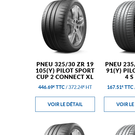
PNEU 325/30 ZR 19
PNEU 235
105(Y) PILOT SPORT
91(Y) PI
CUP 2 CONNECT XL
4 S
446.69
TTC
/
372.24
HT
167.51
TTC
€
€
€
VOIR LE DÉTAIL
VOIR LE