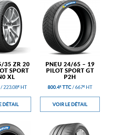
/35 ZR 20
PNEU 24/65 – 19
LOT SPORT
PILOT SPORT GT
N0 XL
P2H
/
223.08
HT
800.4
TTC
/
667
HT
€
€
€
E DÉTAIL
VOIR LE DÉTAIL