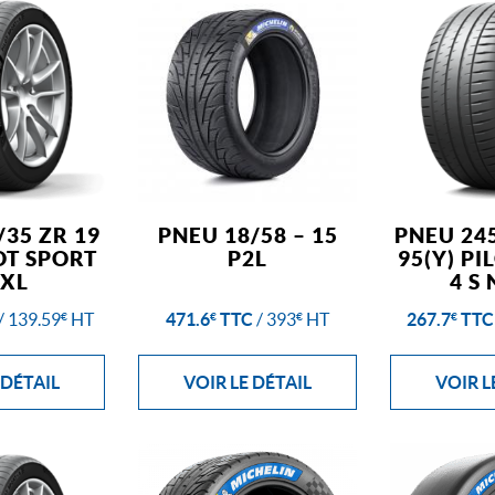
/35 ZR 19
PNEU 18/58 – 15
PNEU 245
LOT SPORT
P2L
95(Y) PI
 XL
4 S 
/
139.59
HT
471.6
TTC
/
393
HT
267.7
TTC
€
€
€
€
 DÉTAIL
VOIR LE DÉTAIL
VOIR L