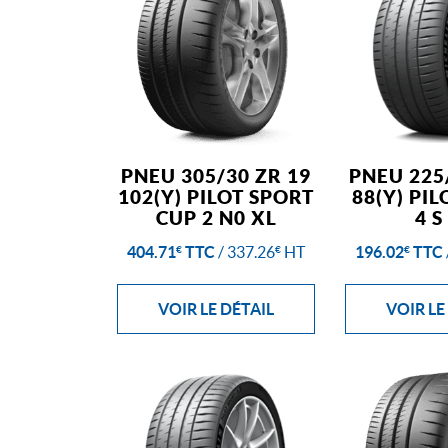
PNEU 305/30 ZR 19
PNEU 225
102(Y) PILOT SPORT
88(Y) PI
CUP 2 N0 XL
4 S
404.71
TTC
/
337.26
HT
196.02
TTC
€
€
€
VOIR LE DÉTAIL
VOIR LE