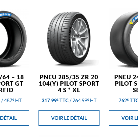
/64 – 18
PNEU 285/35 ZR 20
PNEU 24
PORT GT
104(Y) PILOT SPORT
PILOT 
RFID
4 S * XL
S
C
/
487
HT
317.99
TTC
/
264.99
HT
762
TT
€
€
€
€
 DÉTAIL
VOIR LE DÉTAIL
VOIR L