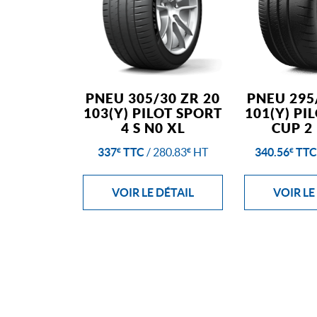
PNEU 305/30 ZR 20
PNEU 295
103(Y) PILOT SPORT
101(Y) PI
4 S N0 XL
CUP 2
337
TTC
/
280.83
HT
340.56
TTC
€
€
€
VOIR LE DÉTAIL
VOIR LE