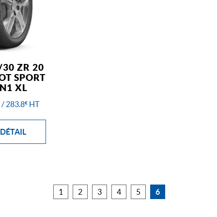
/30 ZR 20
LOT SPORT
 N1 XL
/
283.8
HT
€
 DÉTAIL
1
2
3
4
5
6