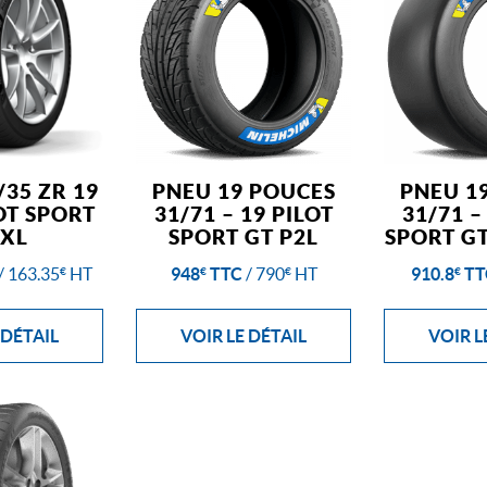
/35 ZR 19
PNEU 19 POUCES
PNEU 1
LOT SPORT
31/71 – 19 PILOT
31/71 –
 XL
SPORT GT P2L
SPORT GT
/
163.35
HT
948
TTC
/
790
HT
910.8
TT
€
€
€
€
 DÉTAIL
VOIR LE DÉTAIL
VOIR L