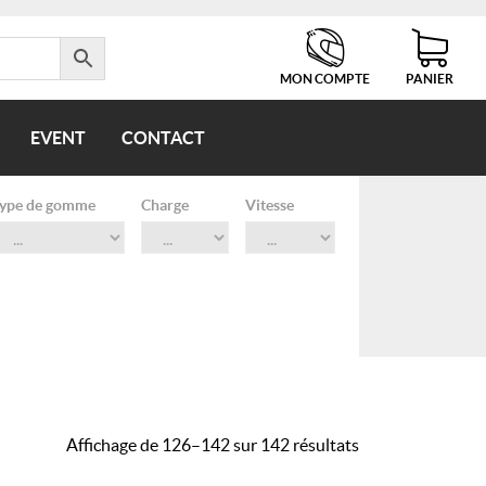
MON COMPTE
PANIER
EVENT
CONTACT
ype de gomme
Charge
Vitesse
Trié
Affichage de 126–142 sur 142 résultats
par
popularité