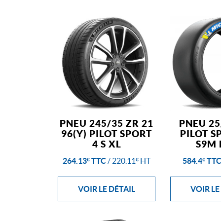
PNEU 245/35 ZR 21
PNEU 25
96(Y) PILOT SPORT
PILOT S
4 S XL
S9M 
264.13
TTC
/
220.11
HT
584.4
TT
€
€
€
VOIR LE DÉTAIL
VOIR LE