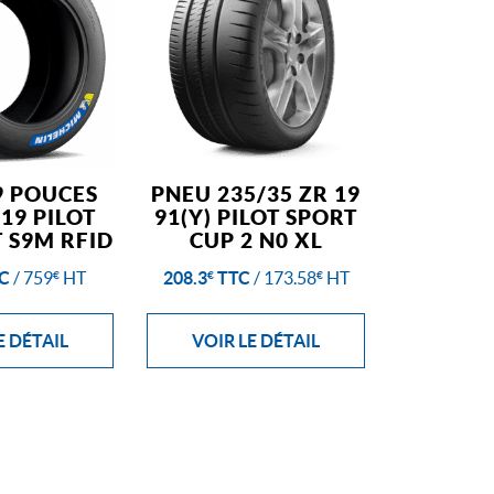
9 POUCES
PNEU 235/35 ZR 19
 19 PILOT
91(Y) PILOT SPORT
 S9M RFID
CUP 2 N0 XL
C
/
759
HT
208.3
TTC
/
173.58
HT
€
€
€
E DÉTAIL
VOIR LE DÉTAIL